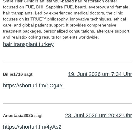
Smile Hair Clinic is an Istanbul-based hair restoration center
focused on FUE, DHI, Sapphire FUE, beard, eyebrow, and female
hair transplants. Led by experienced medical doctors, the clinic
focuses on its TRUE™ philosophy, innovative techniques, ethical
care, and global patient support. It provides comprehensive
treatment packages, personalized consultations, aftercare support,
and realistic-looking results for patients worldwide.
hair transplant turkey
19. Juni 2026 um 7:34 Uhr
Billie1716
sagt:
https://shorturl.fm/1Cg4Y
23. Juni 2026 um 20:42 Uhr
Anastasia3025
sagt:
https://shorturl.fm/4yAs2